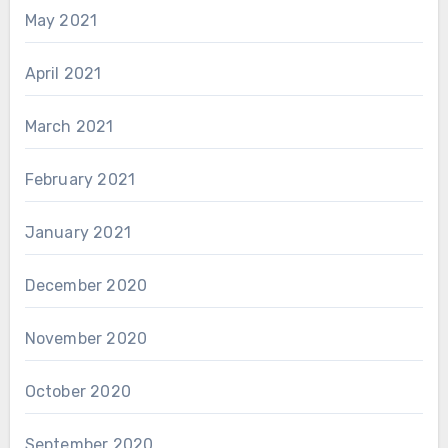
May 2021
April 2021
March 2021
February 2021
January 2021
December 2020
November 2020
October 2020
September 2020