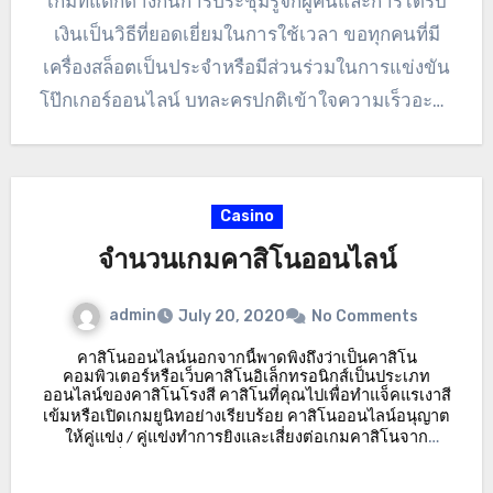
เกมที่แตกต่างกันการประชุมรู้จักผู้คนและการได้รับ
เงินเป็นวิธีที่ยอดเยี่ยมในการใช้เวลา ขอทุกคนที่มี
เครื่องสล็อตเป็นประจำหรือมีส่วนร่วมในการแข่งขัน
โป๊กเกอร์ออนไลน์ บทละครปกติเข้าใจความเร็วอะดรี
นาลีนที่พวกเขาได้รับจากมือใกล้ ๆ เกมออนไลน์เป็น
วิธีการที่ง่าย หากคุณไปที่เว็บไซต์อินเทอร์เน็ตที่
เหมาะสมคุณจะพบกับความอุ่นใจที่ประสบกับเงินทุน
Casino
และข้อมูลส่วนบุคคลที่ปลอดภัยและเสียง
จำนวนเกมคาสิโนออนไลน์
admin
July 20, 2020
No Comments
คาสิโนออนไลน์นอกจากนี้พาดพิงถึงว่าเป็นคาสิโน
คอมพิวเตอร์หรือเว็บคาสิโนอิเล็กทรอนิกส์เป็นประเภท
ออนไลน์ของคาสิโนโรงสี
คาสิโนที่คุณไปเพื่อทำแจ็คแรเงาสี
เข้มหรือเปิดเกมยูนิทอย่างเรียบร้อย
คาสิโนออนไลน์อนุญาต
ให้คู่แข่ง
คู่แข่งทำการยิงและเสี่ยงต่อเกมคาสิโนจาก
/
อินเทอร์เน็ต
คาสิโนออนไลน์การพนันดังกล่าวส่วนใหญ่ให้
คุณขนาดผิดปกติและชดเชยซึ่งอาจเป็นคาสิโนที่ประกอบขึ้น