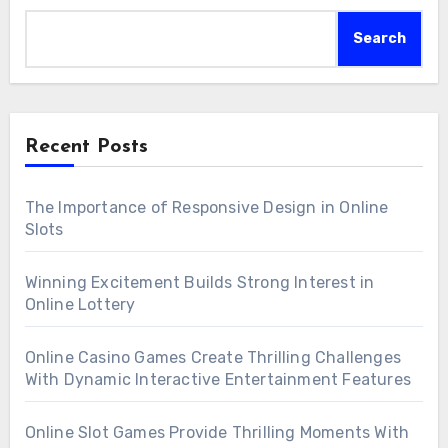
Search
Recent Posts
The Importance of Responsive Design in Online
Slots
Winning Excitement Builds Strong Interest in
Online Lottery
Online Casino Games Create Thrilling Challenges
With Dynamic Interactive Entertainment Features
Online Slot Games Provide Thrilling Moments With