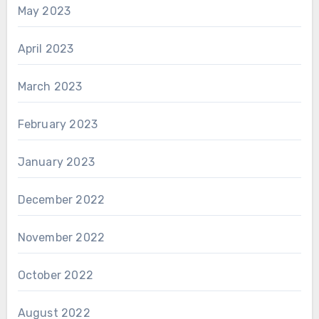
May 2023
April 2023
March 2023
February 2023
January 2023
December 2022
November 2022
October 2022
August 2022