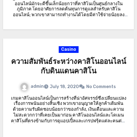
พยายามดังนั้นคุณจะได้เรียนรู้ด้วยตัวเองในโอกาสที่คาสิโน
ออนไลน์มักจะดีขึ้นเล็กน้อยกว่าที่คาสิโนเป็นศูนย์กลางใน
เป็นสิ่งที่คุณต้องการอย่างแท้จริง
คุณอาจมีส่วนร่วมในการ
ภูมิภาค
โดยอาศัยการลดต้นทุนการดูแลสำหรับคาสิโน
หาเงินของแท้โดยไม่ต้องเสี่ยงที่จะทำลายกองทุนการลงทุนของ
ออนไลน์
พวกเขาสามารถทำงานได้โดยมีค่าใช้จ่ายน้อยลง
;
คุณโดยไม่ต้องจ่ายเงินล่วงหน้าโดยให้รางวัลเพิ่มเติมจากคาสิ
โดยไม่มีโอกาส
ตามที่ระบุไว้ในคาสิโน
24/7
Diary Local
โนออนไลน์บางแห่งเพื่อเป็นแรงจูงใจให้ผู้เล่นครั้งแรกแน่นอน
กระดาษภาคสามัญสำหรับคาสิโนรองที่ดินเป็นเรื่องเกี่ยวกับ
89
เปอร์เซ็นต์ซึ่งหมายความว่าออกจากแต่ละร้านเดิมพันจากคาสิ
โน
เพนนีจ่ายในศูนย์การค้ากับผู้ซื้อที่เป็นประโยชน์
นอกจาก
, 89
นี้ยังไม่ใช่เรื่องแปลกที่จะค้นพบการจ่ายเงินที่
96-98Percent
สำหรับคาสิโนออนไลน์ซึ่งแสดงการจ่ายเงินที่มากขึ้นเพื่อดึงดูด
Casino
ลูกค้า
เครื่องหมายการค้าที่เพิ่มขึ้นอย่างหนึ่งที่ทำให้คาสิโน
!
ออนไลน์เป็นที่ต้องการคือการจัดแสดงข้อเสนอของรางวัลโดย
ความสัมพันธ์ระหว่างคาสิโนออนไลน์
ไม่ต้องมีเครดิตจากร้านค้าที่ส่วนใหญ่มีให้
ด้วยรางวัลของคุณ
กับดินแดนคาสิโน
อย่างชาญฉลาดคุณอาจชื่นชมเกมที่มีลูกบอลที่ใช้เงินคาสิโนใน
เวลาต่อมาปกป้องคู่ของคุณ
admin
July 18, 2020
No Comments
เกมคาสิโนออนไลน์เป็นการสร้างที่น่าอัศจรรย์ซึ่งเปลี่ยนแปลง
เรื่องการพนันอย่างสิ้นเชิง
พวกเขาอนุญาตให้ลูกค้าเดิมพัน
ด้วยความรับผิดชอบน้อยกว่าของกำลัง
เงินเดือนและความ
,
ไม่สะดวกกว่าที่เคยเป็นมาก่อน
คาสิโนออนไลน์และโดเมน
คาสิโนที่ตรงข้ามกับการดูแอปเปิ้ลและเกรปฟรุ้ตแต่ละคนต่าง
ก็มุ่งมั่นที่จะแตกต่างกันไปในแต่ละเขตของเกมคอมพิวเตอร์
ออนไลน์ของผู้เล่น
เราควรตรวจสอบจุดที่น่าสนใจและการ
ทำลายของเกมคาสิโนออนไลน์ตรงข้ามกับคาสิโนที่มี