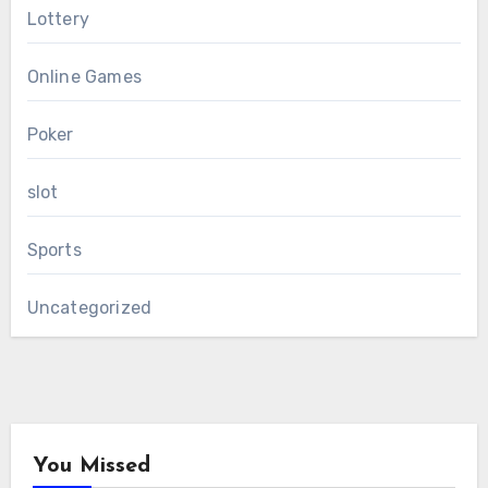
Lottery
Online Games
Poker
slot
Sports
Uncategorized
You Missed