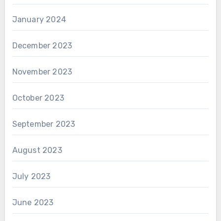
January 2024
December 2023
November 2023
October 2023
September 2023
August 2023
July 2023
June 2023