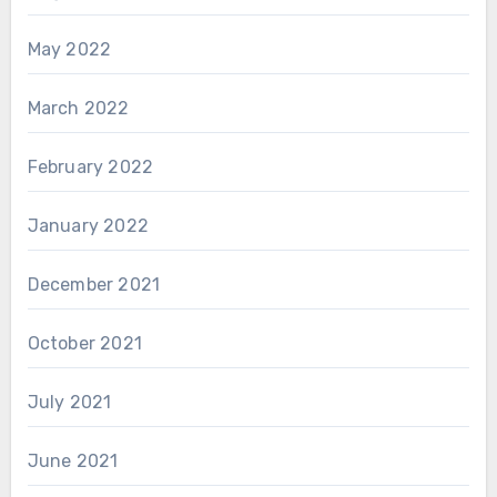
May 2022
March 2022
February 2022
January 2022
December 2021
October 2021
July 2021
June 2021