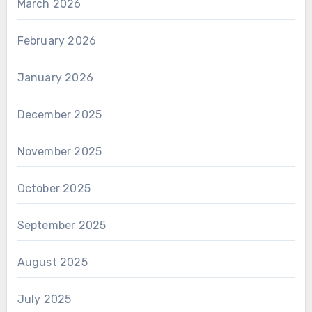
March 2026
February 2026
January 2026
December 2025
November 2025
October 2025
September 2025
August 2025
July 2025