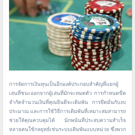
การจัดการเงินทุนเป็นอีกองค์ประกอบสำคัญที่แยกผู้
เล่นที่ชนะออกจากผู้เล่นที่มักจะหมดตัว การกำหนดขีด
จำกัดจำนวนเงินที่คุณยินดีจะเดิมพัน การยึดมั่นกับงบ
ประมาณ และการใช้วิธีการเดิมพันที่เหมาะสมสามารถ
ช่วยให้คุณควบคุมได้ นักพนันที่ประสบความสำเร็จ
หลายคนใช้กลยุทธ์เช่นระบบเดิมพันแบบหน่วย ซึ่งพวก