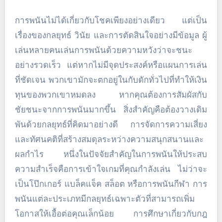
การพนันไม่ได้เกี่ยวกับโชคเพียงอย่างเดียว แต่เป็น
เรื่องของกลยุทธ์ วินัย และการตัดสินใจอย่างมีข้อมูล ผู้
เล่นหลายคนเล่นการพนันด้วยความหวังว่าจะชนะ
อย่างรวดเร็ว แต่หากไม่มีจุดประสงค์หรือแผนการเล่น
ที่ชัดเจน พวกเขามักจะตกอยู่ในกับดักทั่วไปที่ทำให้เงิน
ทุนของพวกเขาหมดลง หากคุณต้องการสัมผัสกับ
ชัยชนะจากการพนันมากขึ้น สิ่งสำคัญคือต้องวางเดิม
พันด้วยกลยุทธ์ที่คิดมาอย่างดี การจัดการความเสี่ยง
และทัศนคติที่สร้างสมดุลระหว่างความสนุกสนานและ
ผลกำไร หนึ่งในปัจจัยสำคัญในการพนันให้ประสบ
ความสำเร็จคือการเข้าใจเกมที่คุณกำลังเล่น ไม่ว่าจะ
เป็นโป๊กเกอร์ แบล็คแจ็ค สล็อต หรือการพนันกีฬา การ
พนันแต่ละประเภทมีกลยุทธ์เฉพาะตัวที่สามารถเพิ่ม
โอกาสให้เอื้อต่อคุณเล็กน้อย การศึกษาเกี่ยวกับกฎ