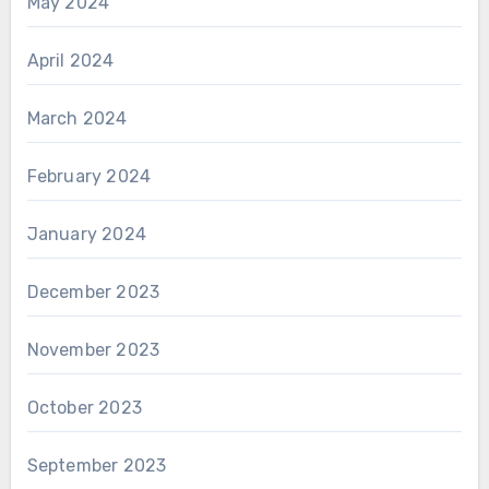
May 2024
April 2024
March 2024
February 2024
January 2024
December 2023
November 2023
October 2023
September 2023