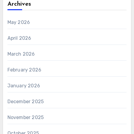
Archives
May 2026
April 2026
March 2026
February 2026
January 2026
December 2025
November 2025
October 2025