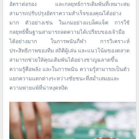
อัตราต่อรอง และกลยุทธ์การเดิมพันที่เหมาะสม
สามารถปรับปรุงอัตราความสำเร็จของคุณได้อย่าง
มาก ตัวอย่างเช่น ในเกมอย่างแบล็คแจ็ค การใช้
กลยุทธ์พื้นฐานสามารถลดความได้เปรียบของเจ้ามือ
ได้อย่างมาก ในการพนันกีฬา การวิเคราะห์
ประสิทธิภาพของทีม สถิติผู้เล่น และแนวโน้มของตลาด
สามารถช่วยให้คุณเดิมพันได้อย่างชาญฉลาดขึ้น
ความรู้คือพลัง และในการพนัน ความรู้สามารถเป็นตัว
แยกความแตกต่างระหว่างชัยชนะที่สม่ำเสมอและ
ความพ่ายแพ้ที่น่าหงุดหงิด