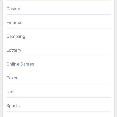
Casino
Finance
Gambling
Lottery
Online Games
Poker
slot
Sports